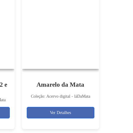
2 e
Amarelo da Mata
Coleção: Acervo digital - láDaMata
Mata
Ver Detalhes