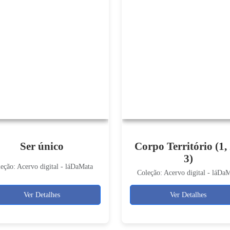
Ser único
Corpo Território (1, 
3)
eção: Acervo digital - láDaMata
Coleção: Acervo digital - láDa
Ver Detalhes
Ver Detalhes