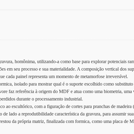
gravura, homônima, utilizando-a como base para explorar potenciais ram
es em seu processo e sua materialidade. A composição vertical dos supo
 que cada painel representa um momento de metamorfose irreversível.
rmica, isolado para mostrar qual é o suporte escolhido como substituto
rvore faz referência à origem do MDF e atua como uma biometria, uma ve
perdidos durante o processamento industrial.
fico ao escultórico, com a figuração de cortes para pranchas de madeir
 de lado a reprodutibilidade característica da gravura, para assumir sua
 restou da própria matriz, finalizada com formica, como uma placa de 