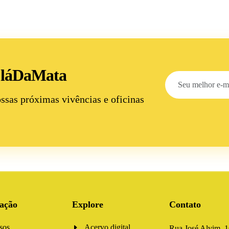
 láDaMata
ossas próximas
vivências e oficinas
ação
Explore
Contato
sos
Acervo digital
Rua José Alvim, 