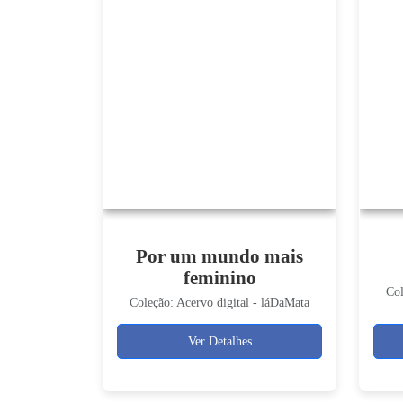
Por um mundo mais
feminino
Col
Coleção: Acervo digital - láDaMata
Ver Detalhes