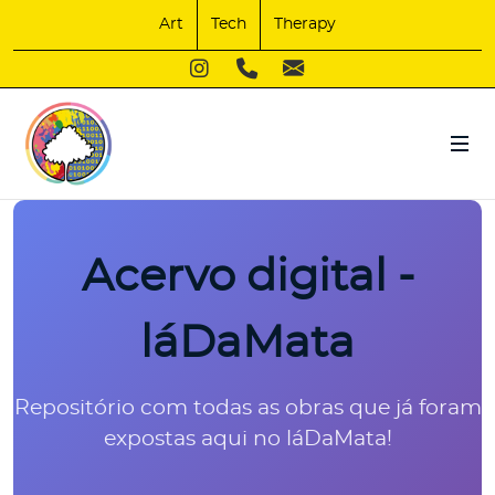
Art
Tech
Therapy
Acervo digital -
láDaMata
Repositório com todas as obras que já foram
expostas aqui no láDaMata!