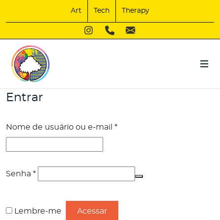
Art
Tech
Therapy
Entrar
Obrigatório
Nome de usuário ou e-mail
*
Obrigatório
Senha
*
Lembre-me
Acessar