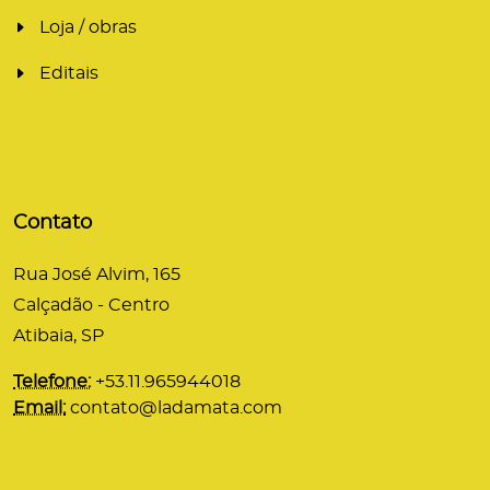
Loja / obras
Editais
Contato
Rua José Alvim, 165
Calçadão - Centro
Atibaia, SP
Telefone:
+53.11.965944018
Email:
contato@ladamata.com