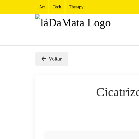
Art
Tech
Therapy
Voltar
Cicatriz