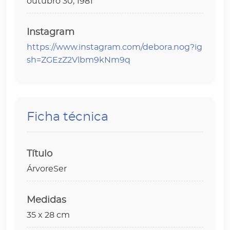
outubro 30, 1981
Instagram
https://www.instagram.com/debora.nog?ig
sh=ZGEzZ2Vlbm9kNm9q
Ficha técnica
Título
ÁrvoreSer
Medidas
35 x 28 cm